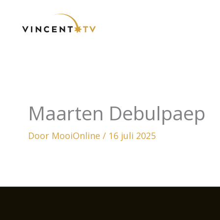
Ga
naar
de
inhoud
Maarten Debulpaep
Door
MooiOnline
/
16 juli 2025