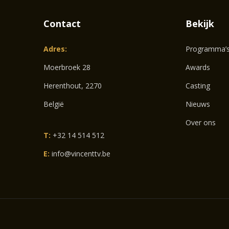
Contact
Bekijk
Adres:
Programma’
Moerbroek 28
Awards
Herenthout, 2270
Casting
België
Nieuws
Over ons
T:
+32 14 514 512
E:
info@vincenttv.be